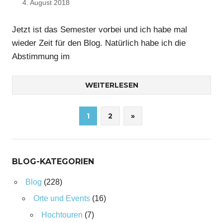
4. August 2018
Nico
Jetzt ist das Semester vorbei und ich habe mal
wieder Zeit für den Blog. Natürlich habe ich die
Abstimmung im
WEITERLESEN
Seitennummerierung
Nächste
1
2
»
Beiträge
der
Beiträge
BLOG-KATEGORIEN
Blog
(228)
Orte und Events
(16)
Hochtouren
(7)