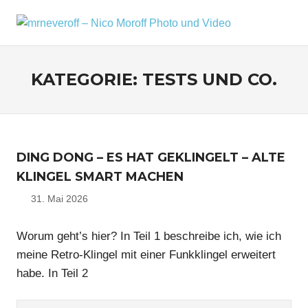
Zum
Inhalt
MRNEV
Menü
Ein
springen
kleiner
–
Fotoblog,
KATEGORIE:
TESTS UND CO.
NICO
mit
zusätzlichen
MOROF
Infos
rund
PHOTO
um
DING DONG – ES HAT GEKLINGELT – ALTE
mich,
UND
mein
KLINGEL SMART MACHEN
VIDEO
Kameraequipment
31. Mai 2026
Nico
und
meine
Reisen
Worum geht’s hier? In Teil 1 beschreibe ich, wie ich
und
meine Retro-Klingel mit einer Funkklingel erweitert
Fotoausflüge.
habe. In Teil 2