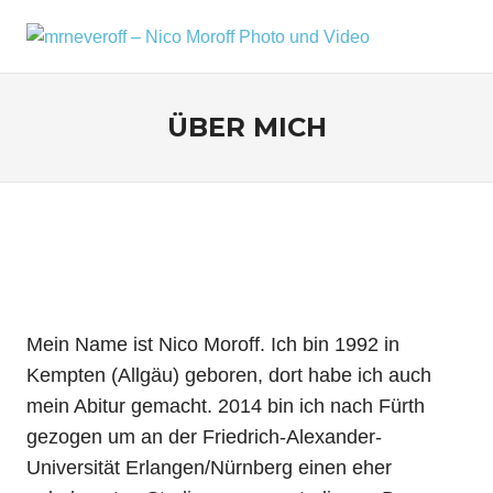
Zum
Inhalt
MRNEV
Menü
Ein
springen
kleiner
–
Fotoblog,
ÜBER MICH
NICO
mit
zusätzlichen
MOROF
Infos
rund
PHOTO
um
mich,
UND
mein
VIDEO
Kameraequipment
und
Mein Name ist Nico Moroff. Ich bin 1992 in
meine
Reisen
Kempten (Allgäu) geboren, dort habe ich auch
und
mein Abitur gemacht. 2014 bin ich nach Fürth
Fotoausflüge.
gezogen um an der Friedrich-Alexander-
Universität Erlangen/Nürnberg einen eher