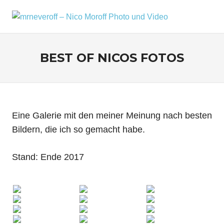
Zum
Inhalt
MRNEV
Menü
Ein
springen
kleiner
–
Fotoblog,
BEST OF NICOS FOTOS
NICO
mit
zusätzlichen
MOROF
Infos
rund
PHOTO
um
mich,
UND
Eine Galerie mit den meiner Meinung nach besten
mein
Bildern, die ich so gemacht habe.
VIDEO
Kameraequipment
und
Stand: Ende 2017
meine
Reisen
und
Fotoausflüge.