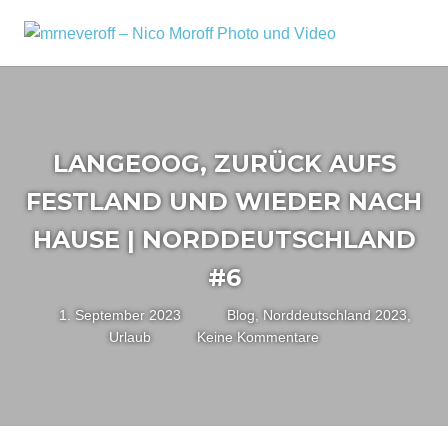
Zum
Inhalt
MRNEV
Menü
Ein
springen
kleiner
–
Fotoblog,
NICO
mit
zusätzlichen
MOROF
LANGEOOG, ZURÜCK AUFS
Infos
rund
PHOTO
FESTLAND UND WIEDER NACH
um
mich,
UND
HAUSE | NORDDEUTSCHLAND
mein
VIDEO
#6
Kameraequipment
und
1. September 2023
Nico
Blog
,
Norddeutschland 2023
,
meine
Urlaub
Keine Kommentare
Reisen
und
Fotoausflüge.