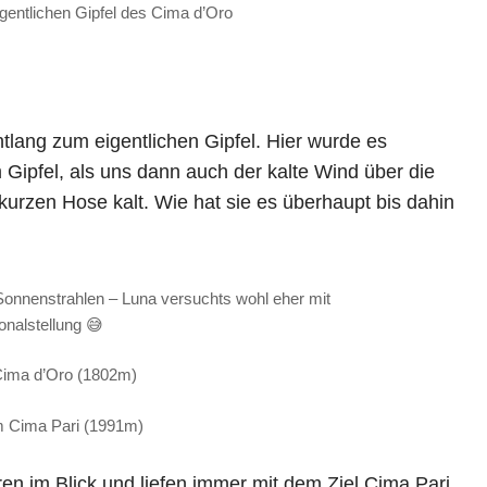
entlichen Gipfel des Cima d’Oro
lang zum eigentlichen Gipfel. Hier wurde es
ipfel, als uns dann auch der kalte Wind über die
 kurzen Hose kalt. Wie hat sie es überhaupt bis dahin
onnenstrahlen – Luna versuchts wohl eher mit
nalstellung 😅
Cima d’Oro (1802m)
m Cima Pari (1991m)
ren im Blick und liefen immer mit dem Ziel Cima Pari