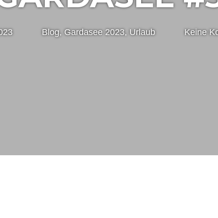
2023
Nico
Blog
,
Gardasee 2023
,
Urlaub
Keine K