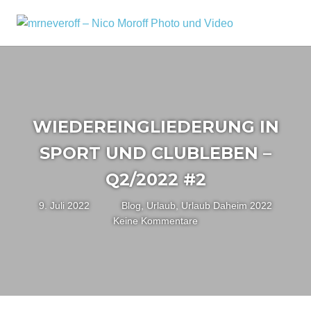
Zum
Inhalt
MRNEV
Menü
Ein
springen
kleiner
–
Fotoblog,
NICO
mit
zusätzlichen
MOROF
Infos
WIEDEREINGLIEDERUNG IN
rund
PHOTO
um
SPORT UND CLUBLEBEN –
mich,
UND
mein
Q2/2022 #2
VIDEO
Kameraequipment
und
9. Juli 2022
Nico
Blog
,
Urlaub
,
Urlaub Daheim 2022
meine
Keine Kommentare
Reisen
und
Fotoausflüge.