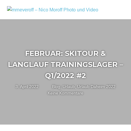
Zum
Inhalt
MRNEV
Menü
Ein
springen
kleiner
–
Fotoblog,
NICO
mit
zusätzlichen
MOROF
Infos
FEBRUAR: SKITOUR &
rund
PHOTO
um
LANGLAUF TRAININGSLAGER –
mich,
UND
mein
Q1/2022 #2
VIDEO
Kameraequipment
und
3. April 2022
Nico
Blog
,
Urlaub
,
Urlaub Daheim 2022
meine
Keine Kommentare
Reisen
und
Fotoausflüge.