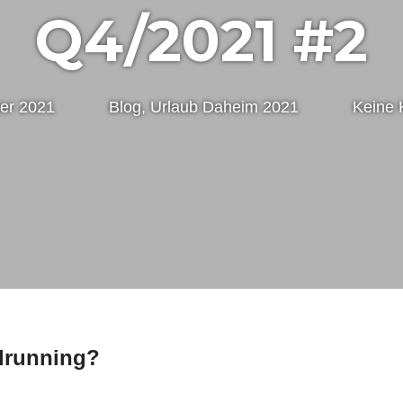
Q4/2021 #2
er 2021
Nico
Blog
,
Urlaub Daheim 2021
Keine
ilrunning?