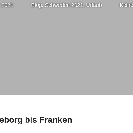
 2021
Nico
Blog
,
Schweden 2021
,
Urlaub
Kein
leborg bis Franken