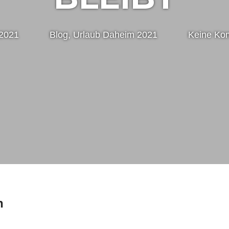
 2021
Nico
Blog
,
Urlaub Daheim 2021
Keine Ko
n