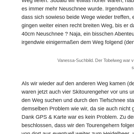
Weg liefen. Sobald wir etwas höher waren, h
es immer mehr Neuschnee wurde. Irgendwann gab
dass sich sowieso beide Wege wieder treffen, e
gingen weiter einen recht breiten Weg, bis er
40cm Neuschnee ? Naja, ein bisschen Abenteu
irgendwie einigermaßen dem Weg folgend (den 
Vanessa-Suchbild. Der Tobelweg war viel
s
Als wir wieder auf den anderen Weg kamen (der
waren jetzt auch vier Skitourengeher vor uns u
den Weg suchen und durch den Tiefschnee stapfe
demselben Problem wie wir, da sie auch nicht 
Dank GPS & Karte war es kein Problem. Zu de
beschlossen, dass wir den Tourengehern folge
von dort aus eventuell weiter zum Heidelbeer-