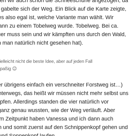
aben wir auch schon die Schneeschuhe angezogen, da
elte sich der Weg. Ein Blick auf die Karte zeigte,
s also egal ist, welche Variante man wählt. Wir
 dann zu einem Tobelweg wurde. Tobelweg. Bei ca.
er muss sein und wir kämpften uns durch den Wald,
man natürlich nicht gesehen hat).
leicht nicht die beste Idee, aber auf jeden Fall
paßig 😉
 übrigens einfach ein verschneiter Forstweg ist…)
nterwegs, das heißt wir müssen nicht mehr selbst uns
n. Allerdings standen die vier natürlich vor
ganz genau wussten, wie der Weg verläuft. Aber
m Zeitpunkt haben Vanessa und ich dann auch
n und somit zuerst auf den Schnippenkopf gehen und
 und Sonnenkopf laufen.