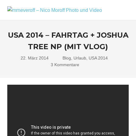
Zum
Inhalt
MRNEV
Menü
Ein
springen
kleiner
–
Fotoblog,
USA 2014 – FAHRTAG + JOSHUA
NICO
mit
zusätzlichen
TREE NP (MIT VLOG)
MOROF
Infos
rund
PHOTO
22. März 2014
Nico
Blog
,
Urlaub
,
USA 2014
um
3 Kommentare
mich,
UND
mein
VIDEO
Kameraequipment
und
meine
Reisen
und
Fotoausflüge.