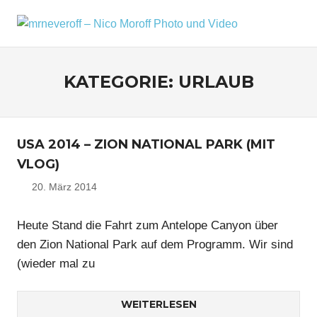
Zum
Inhalt
MRNEV
Menü
Ein
springen
kleiner
–
Fotoblog,
KATEGORIE:
URLAUB
NICO
mit
zusätzlichen
MOROF
Infos
rund
PHOTO
USA 2014 – ZION NATIONAL PARK (MIT
um
mich,
UND
VLOG)
mein
20. März 2014
Nico
VIDEO
Kameraequipment
und
meine
Heute Stand die Fahrt zum Antelope Canyon über
Reisen
den Zion National Park auf dem Programm. Wir sind
und
(wieder mal zu
Fotoausflüge.
WEITERLESEN