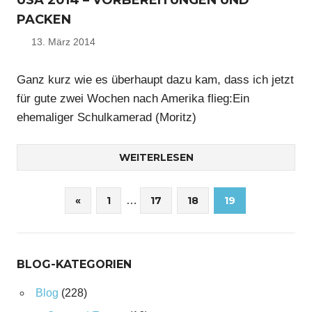
USA 2014 – VORBEREITUNGEN UND
PACKEN
13. März 2014
Nico
Ganz kurz wie es überhaupt dazu kam, dass ich jetzt
für gute zwei Wochen nach Amerika flieg:Ein
ehemaliger Schulkamerad (Moritz)
WEITERLESEN
Seitennummerierung
Vorherige
«
1
…
17
18
19
Beiträge
der
Beiträge
BLOG-KATEGORIEN
Blog
(228)