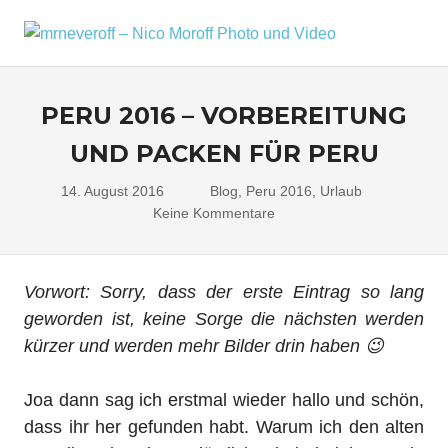
Zum
Inhalt
MRNEV
Menü
Ein
springen
kleiner
–
Fotoblog,
PERU 2016 – VORBEREITUNG
NICO
mit
zusätzlichen
UND PACKEN FÜR PERU
MOROF
Infos
rund
PHOTO
14. August 2016
Nico
Blog
,
Peru 2016
,
Urlaub
um
Keine Kommentare
mich,
UND
mein
VIDEO
Kameraequipment
Vorwort: Sorry, dass der erste Eintrag so lang
und
meine
geworden ist, keine Sorge die nächsten werden
Reisen
kürzer und werden mehr Bilder drin haben 😉
und
Fotoausflüge.
Joa dann sag ich erstmal wieder hallo und schön,
dass ihr her gefunden habt. Warum ich den alten