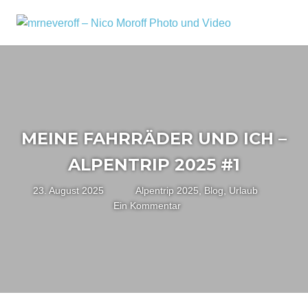
Zum
Inhalt
MRNEV
Menü
Ein
springen
kleiner
–
Fotoblog,
NICO
mit
zusätzlichen
MOROF
Infos
rund
PHOTO
MEINE FAHRRÄDER UND ICH –
um
mich,
UND
ALPENTRIP 2025 #1
mein
VIDEO
Kameraequipment
23. August 2025
Nico
Alpentrip 2025
,
Blog
,
Urlaub
und
Ein Kommentar
meine
Reisen
und
Fotoausflüge.