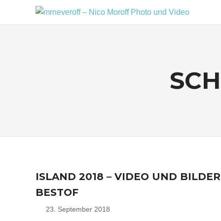
Zum
MR
Inhalt
Ein
springen
kleiner
–
Fotoblog,
NIC
mit
zusätzlichen
SC
MO
Infos
rund
PH
um
mich,
UN
mein
VI
Kameraequipment
und
meine
Reisen
und
ISLAND 2018 – VIDEO UND BILDER
Fotoausflüge.
BESTOF
23. September 2018
Nico