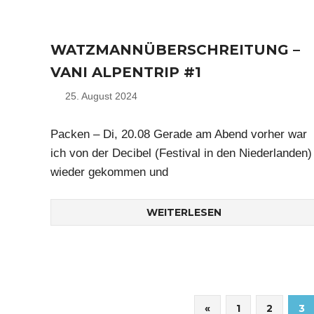
WATZMANNÜBERSCHREITUNG –
VANI ALPENTRIP #1
25. August 2024
Nico
Packen – Di, 20.08 Gerade am Abend vorher war
ich von der Decibel (Festival in den Niederlanden)
wieder gekommen und
WEITERLESEN
Seitennummerierung
Vorherige
«
1
2
3