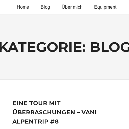
Home
Blog
Über mich
Equipment
NEVEROFF
O
KATEGORIE:
BLO
ROFF
OTO
D
DEO
EINE TOUR MIT
ÜBERRASCHUNGEN – VANI
ALPENTRIP #8