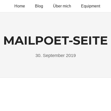
Home
Blog
Über mich
Equipment
NEVEROFF
O
MAILPOET-SEITE
ROFF
OTO
D
30. September 2019
Nico
DEO