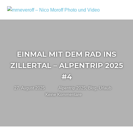
Zum
Inhalt
MRNEV
Menü
Ein
springen
kleiner
–
Fotoblog,
NICO
mit
zusätzlichen
MOROF
Infos
EINMAL MIT DEM RAD INS
rund
PHOTO
um
ZILLERTAL – ALPENTRIP 2025
mich,
UND
mein
#4
VIDEO
Kameraequipment
und
27. August 2025
Nico
Alpentrip 2025
,
Blog
,
Urlaub
meine
Keine Kommentare
Reisen
und
Fotoausflüge.