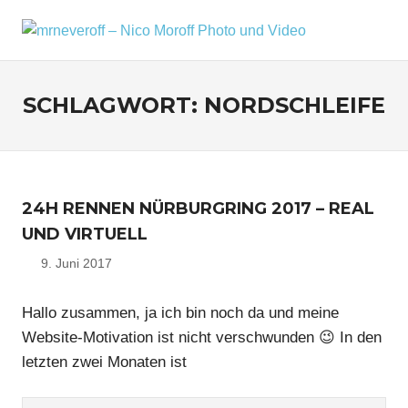
Zum
Inhalt
MRNEV
Menü
Ein
springen
kleiner
–
Fotoblog,
SCHLAGWORT:
NORDSCHLEIFE
NICO
mit
zusätzlichen
MOROF
Infos
rund
PHOTO
um
24H RENNEN NÜRBURGRING 2017 – REAL
mich,
UND
mein
UND VIRTUELL
VIDEO
Kameraequipment
9. Juni 2017
Nico
und
meine
Reisen
Hallo zusammen, ja ich bin noch da und meine
und
Website-Motivation ist nicht verschwunden 😉 In den
Fotoausflüge.
letzten zwei Monaten ist