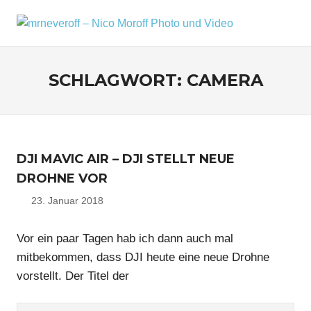
Zum
Inhalt
MRNEV
Menü
Ein
springen
kleiner
–
Fotoblog,
SCHLAGWORT:
CAMERA
NICO
mit
zusätzlichen
MOROF
Infos
rund
PHOTO
um
DJI MAVIC AIR – DJI STELLT NEUE
mich,
UND
mein
DROHNE VOR
VIDEO
Kameraequipment
23. Januar 2018
Nico
und
meine
Reisen
Vor ein paar Tagen hab ich dann auch mal
und
mitbekommen, dass DJI heute eine neue Drohne
Fotoausflüge.
vorstellt. Der Titel der