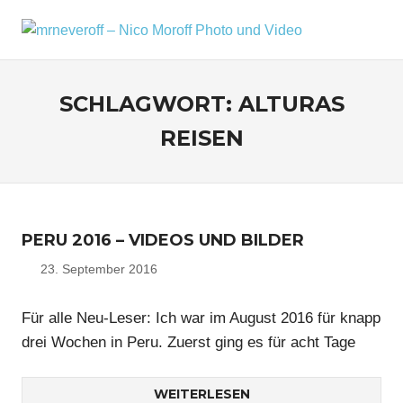
Zum
Inhalt
MRNEV
Menü
Ein
springen
kleiner
–
Fotoblog,
SCHLAGWORT:
ALTURAS
NICO
mit
zusätzlichen
REISEN
MOROF
Infos
rund
PHOTO
um
mich,
UND
mein
PERU 2016 – VIDEOS UND BILDER
VIDEO
Kameraequipment
und
23. September 2016
Nico
meine
Reisen
Für alle Neu-Leser: Ich war im August 2016 für knapp
und
drei Wochen in Peru. Zuerst ging es für acht Tage
Fotoausflüge.
WEITERLESEN